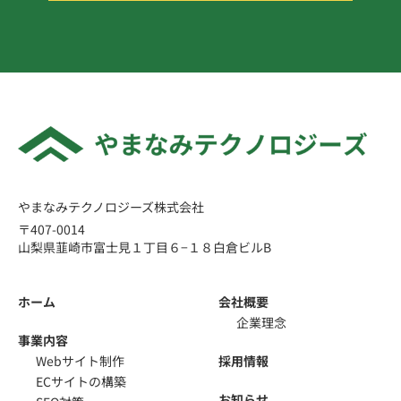
06
デザインが決まりましたら、実際
にコーディング（開発）を進めて
いきます。
ご満足いただけたデザイン通りに
コーディングを行います。
テスト環境で確認
STEP
07
やまなみテクノロジーズ株式会社
〒407-0014
弊社ではテスト環境を準備させて
山梨県韮崎市富士見１丁目６−１８白倉ビルB
いただいております。
IDとパスワードがないと閲覧で
きないサイトになりますので、他
ホーム
会社概要
者が閲覧することも、Google検
企業理念
索結果に引っかかることもないの
事業内容
でご安心ください。
Webサイト制作
採用情報
ECサイトの構築
お知らせ