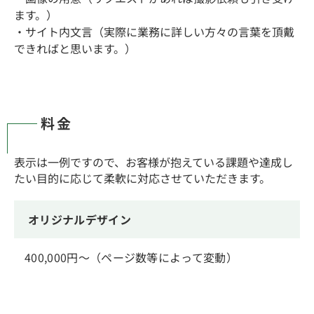
場合はドメイン（exampla.com
ます。）
など）のすり合わせも行わせてい
・サイト内文言（実際に業務に詳しい方々の言葉を頂戴
ただきます。
できればと思います。）
ドメインの取得やサーバーの契約
なども必要があればお任せくださ
い。
料金
表示は一例ですので、お客様が抱えている課題や達成し
ワイヤーフレームのす
STEP
たい目的に応じて柔軟に対応させていただきます。
04
り合わせ
オリジナルデザイン
まずはざっくりしたページ構成の
ワイヤーフレームというものを作
成させていただきます。
400,000円〜（ページ数等によって変動）
あしらいやカラーなどを入れず、
それぞれのページにどういった要
素をどこに配置するのかといった