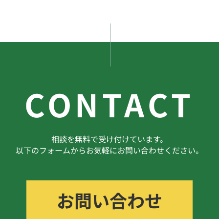
ものです。
デザインのすり合わせ
STEP
05
ワイヤーフレームのすり合わせが
CONTACT
完了しましたら、次にデザインに
おこさせていただきます。
かっこいい雰囲気なのか、親しみ
やすいかわいい雰囲気なのかな
ど、少しずつニュアンスを揃えさ
相談を無料で受け付けています。
せていただきながら全ページにデ
以下のフォームからお気軽にお問い合わせください。
ザインをあてていきます。
お問い合わせ
コーディング
STEP